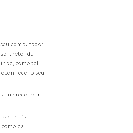
o seu computador
ser), retendo
indo, como tal,
 reconhecer o seu
ros que recolhem
izador. Os
a como os